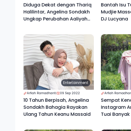
Diduga Dekat dengan Thariq
Bantah Isu T
Halilintar, Angelina Sondakh
Mudjie Massa
Ungkap Perubahan Aaliyah
DJ Lucyana
Massaid
Entertainment
Arfiah Ramadhanti
09 Sep 2022
Arfiah Ramadhan
10 Tahun Berpisah, Angelina
Sempat Kena
Sondakh Bahagia Rayakan
Instagram A
Ulang Tahun Keanu Massaid
Tuai Banyak