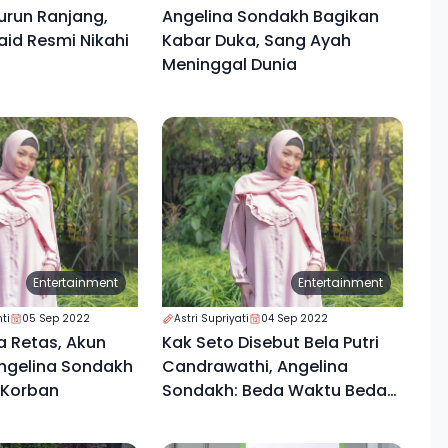
urun Ranjang,
Angelina Sondakh Bagikan
id Resmi Nikahi
Kabar Duka, Sang Ayah
Meninggal Dunia
Entertainment
Entertainment
ti
05 Sep 2022
Astri Supriyati
04 Sep 2022
 Retas, Akun
Kak Seto Disebut Bela Putri
ngelina Sondakh
Candrawathi, Angelina
 Korban
Sondakh: Beda Waktu Beda
Nasib