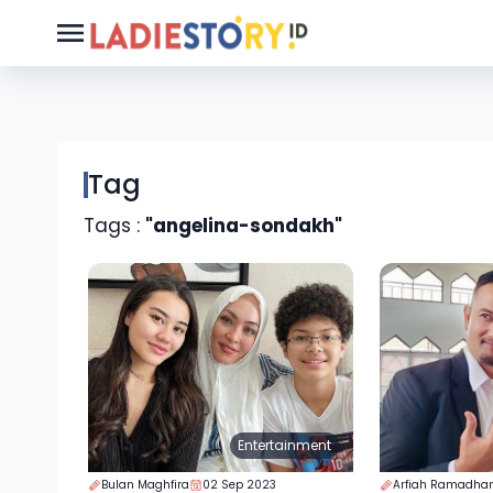
Tag
Tags :
"angelina-sondakh"
Entertainment
Bulan Maghfira
02 Sep 2023
Arfiah Ramadhan