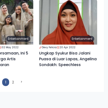
Entertainment
Entertainment
02 May 2022
Devy Felicia
20 Apr 2022
samaan, Ini 5
Ungkap Syukur Bisa Jalani
rga Artis
Puasa di Luar Lapas, Angelina
baran
Sondakh: Speechless
(current)
1
2