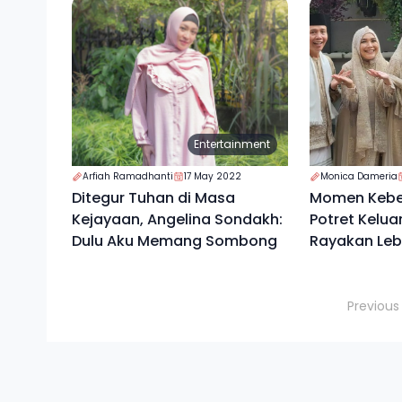
Entertainment
Arfiah Ramadhanti
17 May 2022
Monica Dameria
Ditegur Tuhan di Masa
Momen Keber
Kejayaan, Angelina Sondakh:
Potret Kelua
Dulu Aku Memang Sombong
Rayakan Le
Previous