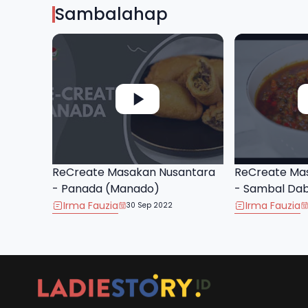
Sambalahap
ReCreate Masakan Nusantara
ReCreate Ma
- Panada (Manado)
- Sambal Da
Irma Fauzia
Irma Fauzia
30 Sep 2022