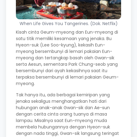
When Life Gives You Tangerines. (Dok. Netflix)
Kisah cinta Geum-myeong dan Eun-myeong di
satu titik memiliki kesamaan yang jenaka. Bu
Hyeon-suk (Lee Soo-kyung), kekasih Eun-
myeong bersembunyi di lemari pakaian Eun-
myeong dan tertangkap basah oleh Gwan-sik
serta Aesun, sementara Park Chung-seob yang
bersembunyi dari ayah kekasihnya saat itu
terpaksa bersembunyi di lemari pakaian Geum-
myeong.
Tak hanya itu, ada berbagai kemiripan yang
jenaka sekaligus menghangatkan hati dari
hubungan anak-anak Gwan-sik dan Ae-sun
dengan cerita cinta orang tuanya di masa
lampau. Misalnya saat Eun-myeong muda
membela hubungannya dengan Hyeon-suk
dengan nada tinggi, Gwan-sik langsung teringat