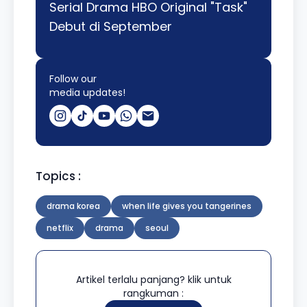
Serial Drama HBO Original "Task"
Debut di September
Follow our
media updates!
Topics :
drama korea
when life gives you tangerines
netflix
drama
seoul
Artikel terlalu panjang? klik untuk
rangkuman :