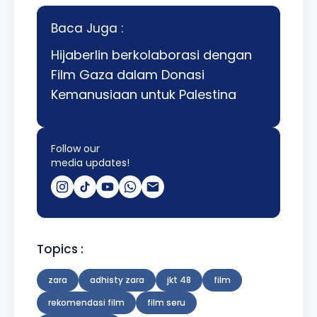
Baca Juga :
Hijaberlin berkolaborasi dengan
Film Gaza dalam Donasi
Kemanusiaan untuk Palestina
Follow our
media updates!
Topics :
zara
adhisty zara
jkt 48
film
rekomendasi film
film seru