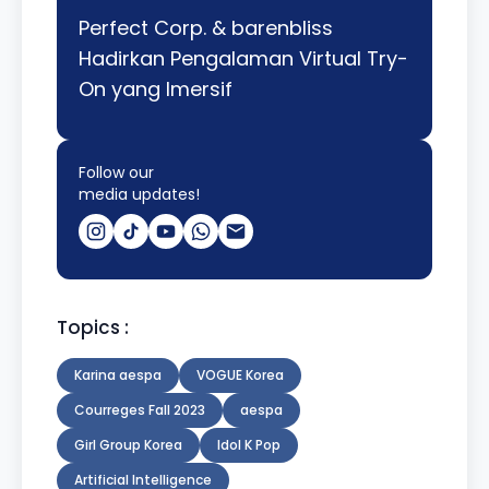
Perfect Corp. & barenbliss
Hadirkan Pengalaman Virtual Try-
On yang Imersif
Follow our
media updates!
Topics :
Karina aespa
VOGUE Korea
Courreges Fall 2023
aespa
Girl Group Korea
Idol K Pop
Artificial Intelligence