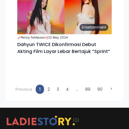
Entertainment
Penny Fatikasari
12 May 2024
Dahyun TWICE Dikonfirmasi Debut
Akting Film Layar Lebar Bertajuk “Sprint”
(current)
Previous
1
2
3
4
...
89
90