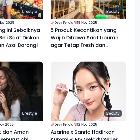
Lifestyle
Beauty
Nov 2025
Devy Felicia
18 Nov 2025
ng Ini Sebaiknya
5 Produk Kecantikan yang
eli Saat Diskon
Wajib Dibawa Saat Liburan
an Asal Borong!
agar Tetap Fresh dan
Percaya Diri
Lifestyle
Beauty
Nov 2025
Devy Felicia
12 Nov 2025
t dan Aman
Azarine x Sanrio Hadirkan
enurut Ahli,
Kuromi & My Melody Series: