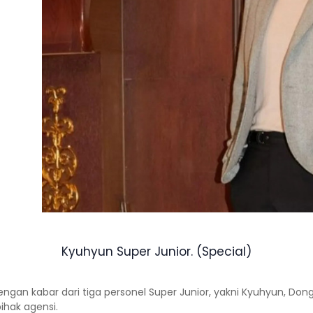
Kyuhyun Super Junior. (Special)
engan kabar dari tiga personel Super Junior, yakni Kyuhyun, Do
hak agensi.