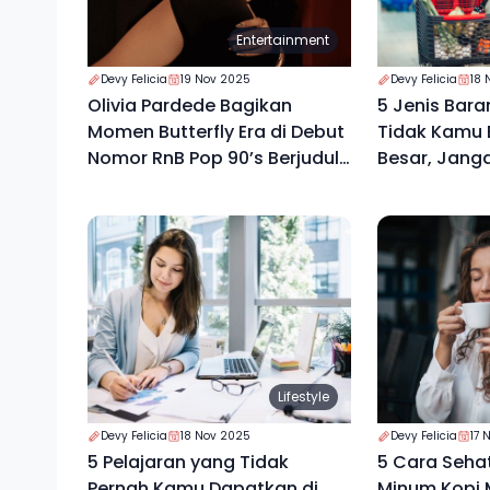
Entertainment
Devy Felicia
19 Nov 2025
Devy Felicia
18 
Olivia Pardede Bagikan
5 Jenis Bara
Momen Butterfly Era di Debut
Tidak Kamu B
Nomor RnB Pop 90’s Berjudul
Besar, Jang
“High”
Lifestyle
Devy Felicia
18 Nov 2025
Devy Felicia
17 
5 Pelajaran yang Tidak
5 Cara Seha
Pernah Kamu Dapatkan di
Minum Kopi M