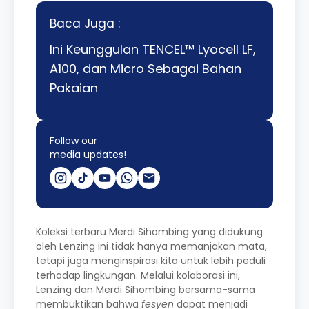
Baca Juga :
Ini Keunggulan TENCEL™ Lyocell LF,
A100, dan Micro Sebagai Bahan
Pakaian
Follow our
media updates!
Koleksi terbaru Merdi Sihombing yang didukung
oleh Lenzing ini tidak hanya memanjakan mata,
tetapi juga menginspirasi kita untuk lebih peduli
terhadap lingkungan. Melalui kolaborasi ini,
Lenzing dan Merdi Sihombing bersama-sama
membuktikan bahwa
fesyen
dapat menjadi