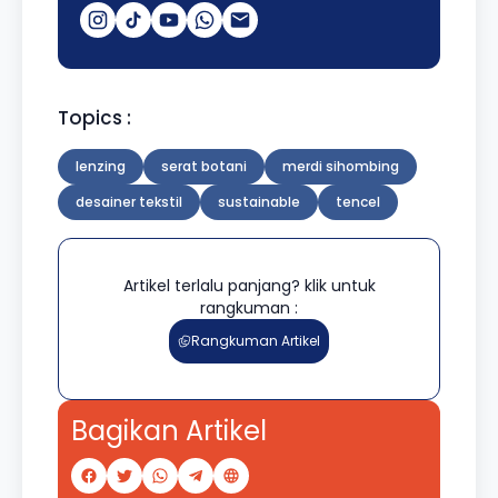
Topics :
lenzing
serat botani
merdi sihombing
desainer tekstil
sustainable
tencel
Artikel terlalu panjang? klik untuk
rangkuman :
Rangkuman Artikel
Bagikan Artikel