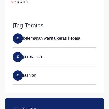
21 Sep 2022
Tag Teratas
#
kelemahan wanita keras kepala
#
permainan
#
fashion