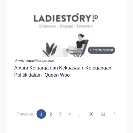
Entertainment
Irma Fauzia
04 Oct 2024
Antara Keluarga dan Kekuasaan, Ketegangan
Politik dalam "Queen Woo"
(current)
Previous
1
2
3
4
...
60
61