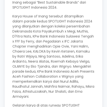
Inang sebagai “Best Sustainable Brands” dari
SPOTLIGHT Indonesia 2024.
Karya House of Inang tersebut ditampilkan
dalam parade kedua SPOTLIGHT Indonesia 2024
yang dilanjutkan dengan koleksi persembahan
Dekranasda Kota Payakumbuh x Megi, Muthis,
D'Fitra Nats, KPw Bank Indonesia Sulawesi Tengah
x FFF by Ferry, dan Pegadaian x IFC Jakarta
Chapter menghadirkan Opie Ovie, Yani Halim,
Chaera Lee, KALOKA by Kevin Ketaren, Kamaku
by Ratri Wijaya, Ning Santoso, Adelina, Erika
Ardianto, Neera Alatas, Roemah Kebaya Vielga,
OLANYE by Eko Tjandra, dan Wignyo. Mengakhiri
parade kedua, KPw Bank Indonesia Aceh Presents
Aceh Fashion Collaboration x Wignyo yang
memperkenalkan karya dari Nurul Adilla,
Raudhatul Jannah, Mahfira Naimar, Rahayu, Misra
Faiza, Athiatuzzakiah, Nur Shalati, dan Erna
Armayani.
Gelaran karya di atas runway SPOTLIGHT