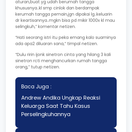
aturan,buat yg udah berumah tangga
khususnya..kl smp cinlok dan berdampak
kerumah tangga pemain,jgn dipakai lg..keluarin
dr keartisannya..mgkn bisa pd mikir 1000x kl mau
selingkuh,” komentar netizen.
“Hati seorang istri itu peka emang kalo suaminya
ada apa2 diluaran sana,” timpal netizen.
“Dulu ririn ijonk sinetron cinta yang hilang 3 kali
sinetron rcti menghancurkan rumah tangga
orang,” tutup netizen.
Baca Juga :
Andrew Andika Ungkap Reaksi
Keluarga Saat Tahu Kasus
Perselingkuhannya