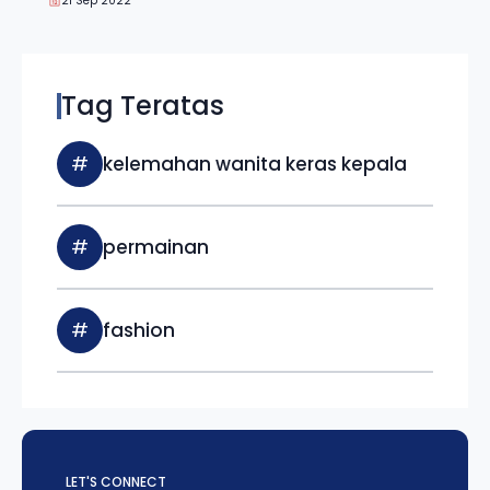
21 Sep 2022
Tag Teratas
#
kelemahan wanita keras kepala
#
permainan
#
fashion
LET'S CONNECT