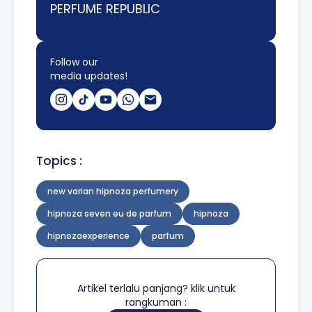
PERFUME REPUBLIC
Follow our
media updates!
Topics :
new varian hipnoza perfumery
hipnoza seven eu de parfum
hipnoza
hipnozaexperience
parfum
Artikel terlalu panjang? klik untuk
rangkuman :