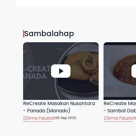
Sambalahap
ReCreate Masakan Nusantara
ReCreate Ma
- Panada (Manado)
- Sambal Da
Irma Fauzia
Irma Fauzia
30 Sep 2022