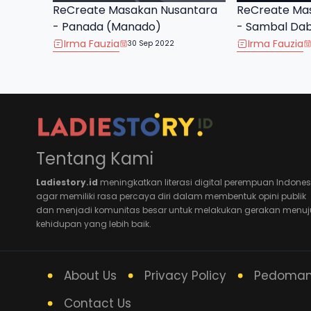
ReCreate Masakan Nusantara
ReCreate Ma
- Panada (Manado)
- Sambal Da
Irma Fauzia
Irma Fauzia
30 Sep 2022
Tentang Kami
Ladiestory.id
meningkatkan literasi digital perempuan Indones
agar memiliki rasa percaya diri dalam membentuk opini publik
dan menjadi komunitas besar untuk melakukan gerakan menuj
kehidupan yang lebih baik.
About Us
Privacy Policy
Pedoman 
Contact Us