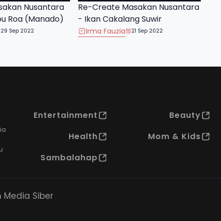
sakan Nusantara
Re-Create Masakan Nusantara
bu Roa (Manado)
- Ikan Cakalang Suwir
Irma Fauzia
29 Sep 2022
21 Sep 2022
Entertainment
Beauty
ia
Health
Mom & Kids
u
Sambalahap
Media Siber