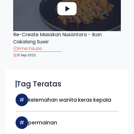
Re-Create Masakan Nusantara - Ikan
Cakalang Suwir
Irma Fauzia
21 Sep 2022
Tag Teratas
#
kelemahan wanita keras kepala
#
permainan