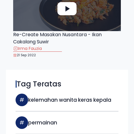
Re-Create Masakan Nusantara - Ikan
Cakalang Suwir
Irma Fauzia
21 Sep 2022
Tag Teratas
#
kelemahan wanita keras kepala
#
permainan