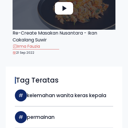
Re-Create Masakan Nusantara - Ikan
Cakalang Suwir
Irma Fauzia
21 Sep 2022
Tag Teratas
#
kelemahan wanita keras kepala
#
permainan