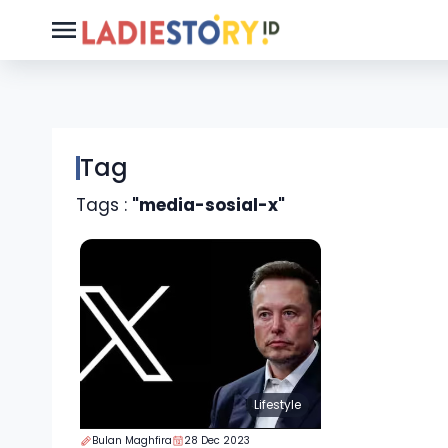
Tag
Tags :
"media-sosial-x"
Lifestyle
Bulan Maghfira
28 Dec 2023