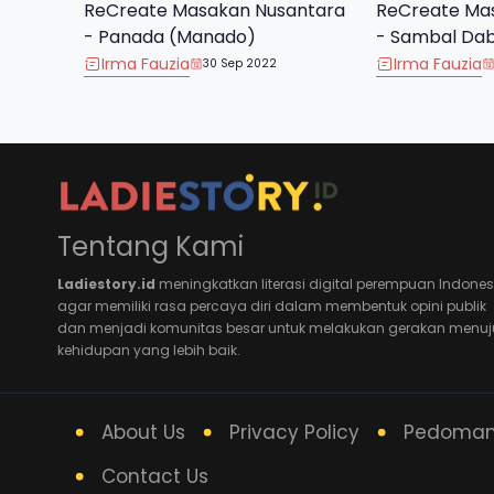
ReCreate Masakan Nusantara
ReCreate Ma
- Panada (Manado)
- Sambal Da
Irma Fauzia
Irma Fauzia
30 Sep 2022
Tentang Kami
Ladiestory.id
meningkatkan literasi digital perempuan Indones
agar memiliki rasa percaya diri dalam membentuk opini publik
dan menjadi komunitas besar untuk melakukan gerakan menuj
kehidupan yang lebih baik.
About Us
Privacy Policy
Pedoman 
Contact Us