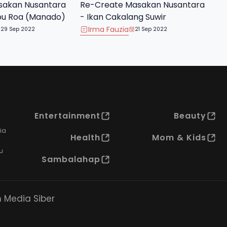
sakan Nusantara
Re-Create Masakan Nusantara
bu Roa (Manado)
- Ikan Cakalang Suwir
Irma Fauzia
29 Sep 2022
21 Sep 2022
Entertainment
Beauty
ia
Health
Mom & Kids
u
Sambalahap
Media Siber