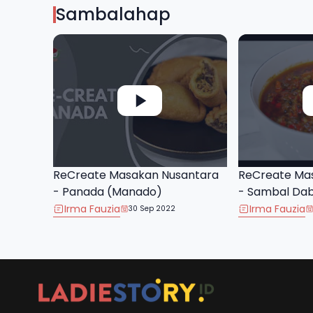
Sambalahap
ReCreate Masakan Nusantara
ReCreate Ma
- Panada (Manado)
- Sambal Da
Irma Fauzia
Irma Fauzia
30 Sep 2022