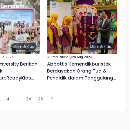
Mom & Kids
Mom & Kids
 Aug 2024
Irma Fauzia
20 Aug 2024
versity Berikan
Abbott x Kemendikburistek
uk
Berdayakan Orang Tua &
ureReadyKids
Pendidik dalam Tanggulangi
Tua
Malnutrisi
)
4
...
24
25