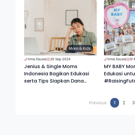
Mom & Kids
Irma Fauzia
26 Sep 2024
Irma Fauzia
31
Jenius & Single Moms
MY BABY Mom
Indonesia Bagikan Edukasi
Edukasi unt
serta Tips Siapkan Dana
#RaisingFut
Pendidikan Anak
bagi Orang 
(current
Previous
1
2
3