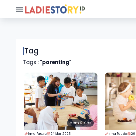
Tag
Tags :
"parenting"
Mom & Kids
Irma Fauzia
24 Mar 2025
Irma Fauzia
20