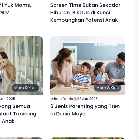
! Yuk Moms,
Screen Time Bukan Sekadar
l GLM
Hiburan, Bisa Jadi Kunci
Kembangkan Potensi Anak
Mom & Kids
Mom & Kids
 Jan 2025
Irma Fauzia
22 Jan 2025
oyong Semua
6 Jenis Parenting yang Tren
nfaat Traveling
di Dunia Maya
 Anak