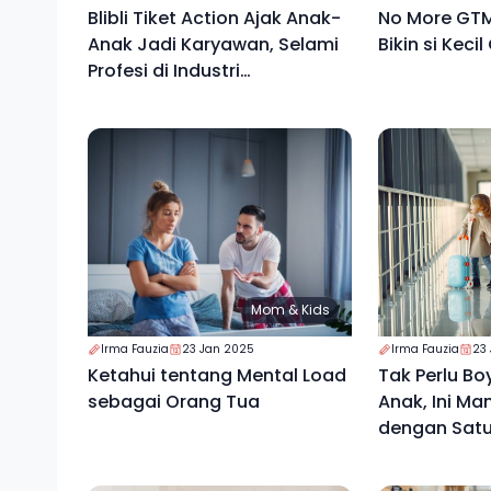
Blibli Tiket Action Ajak Anak-
No More GTM
Anak Jadi Karyawan, Selami
Bikin si Keci
Profesi di Industri
Omnichannel Commerce
Mom & Kids
Irma Fauzia
23 Jan 2025
Irma Fauzia
23
Ketahui tentang Mental Load
Tak Perlu B
sebagai Orang Tua
Anak, Ini Ma
dengan Satu