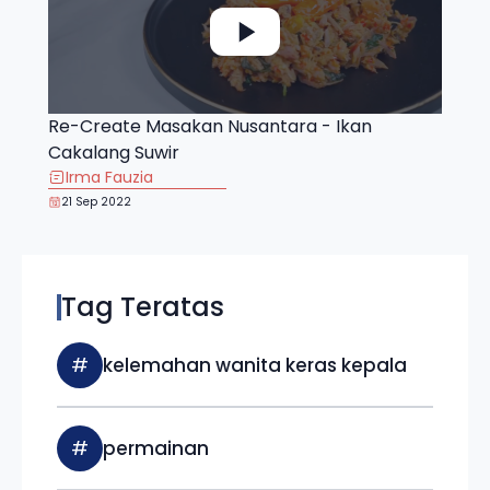
Re-Create Masakan Nusantara - Ikan
Cakalang Suwir
Irma Fauzia
21 Sep 2022
Tag Teratas
#
kelemahan wanita keras kepala
#
permainan