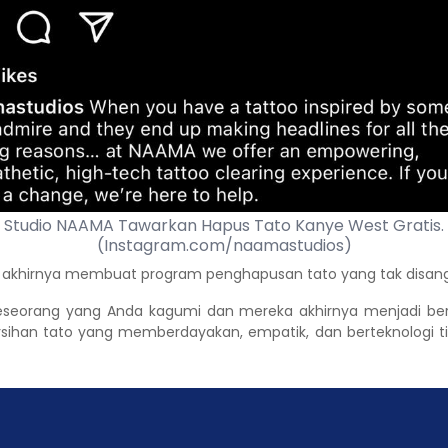
Studio NAAMA Tawarkan Hapus Tato Kanye West Gratis.
(Instagram.com/naamastudios)
akhirnya membuat program penghapusan tato yang tak disangk
eh seseorang yang Anda kagumi dan mereka akhirnya menjadi be
an tato yang memberdayakan, empatik, dan berteknologi ting