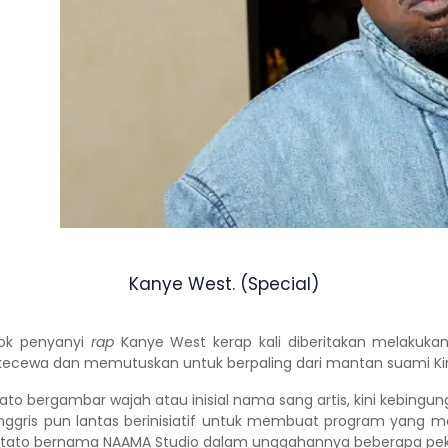
Kanye West. (Special)
sok penyanyi
rap
Kanye West
kerap kali diberitakan melakukan
ng kecewa dan memutuskan untuk berpaling dari mantan suami
K
ato bergambar wajah atau inisial nama sang artis, kini kebin
n, Inggris pun lantas berinisiatif untuk membuat program yang
io tato bernama NAAMA Studio dalam unggahannya beberapa pek