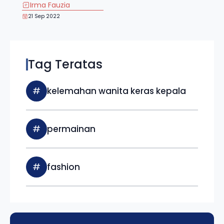
Irma Fauzia
21 Sep 2022
Tag Teratas
#
kelemahan wanita keras kepala
#
permainan
#
fashion