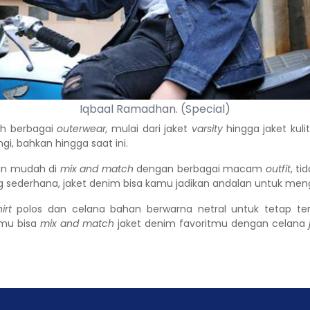
Iqbaal Ramadhan. (Special)
eh berbagai
outerwear,
mulai dari jaket
varsity
hingga jaket kul
gi, bahkan hingga saat ini.
an mudah di
mix and match
dengan berbagai macam
outfit
, ti
ng sederhana, jaket denim bisa kamu jadikan andalan untuk men
hirt
polos dan celana bahan berwarna netral untuk tetap ter
amu bisa
mix and match
jaket denim favoritmu dengan celana