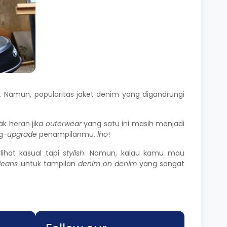
it. Namun, popularitas jaket denim yang digandrungi
dak heran jika
outerwear
yang satu ini masih menjadi
g-
upgrade
penampilanmu,
lho
!
lihat kasual tapi
stylish
. Namun, kalau kamu mau
jeans
untuk tampilan
denim on denim
yang sangat