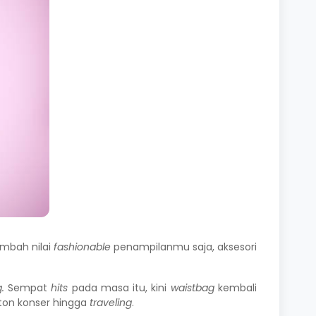
ambah nilai
fashionable
penampilanmu saja, aksesori
g.
Sempat
hits
pada masa itu, kini
waistbag
kembali
nton konser hingga
traveling
.