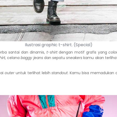
Ilustrasi graphic t-shirt. (Special)
rba santai dan dinamis,
t-shirt
dengan motif grafis yang
colo
hirt,
celana
baggy jeans
dan sepatu
sneakers
kamu akan terlih
gai
outer
untuk terlihat lebih
standout
. Kamu bisa memadukan