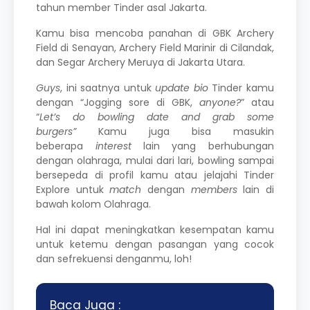
tahun member Tinder asal Jakarta.
Kamu bisa mencoba panahan di GBK Archery
Field di Senayan, Archery Field Marinir di Cilandak,
dan Segar Archery Meruya di Jakarta Utara.
Guys
, ini saatnya untuk
update
bio
Tinder kamu
dengan “Jogging sore di GBK,
anyone?
” atau
“
Let’s do bowling date and grab some
burgers”
Kamu juga bisa masukin
beberapa
interest
lain yang berhubungan
dengan olahraga, mulai dari lari, bowling sampai
bersepeda di profil kamu atau jelajahi Tinder
Explore untuk
match
dengan
members
lain di
bawah kolom Olahraga.
Hal ini dapat meningkatkan kesempatan kamu
untuk ketemu dengan pasangan yang cocok
dan sefrekuensi denganmu, loh!
Baca Juga :