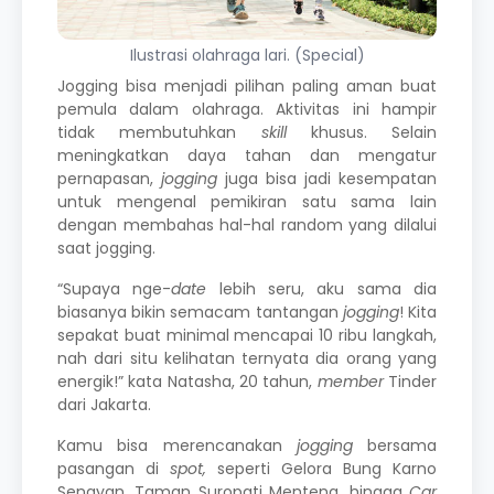
Ilustrasi olahraga lari. (Special)
Jogging bisa menjadi pilihan paling aman buat
pemula dalam olahraga. Aktivitas ini hampir
tidak membutuhkan
skill
khusus. Selain
meningkatkan daya tahan dan mengatur
pernapasan,
jogging
juga bisa jadi kesempatan
untuk mengenal pemikiran satu sama lain
dengan membahas hal-hal random yang dilalui
saat jogging.
“Supaya nge-
date
lebih seru, aku sama dia
biasanya bikin semacam tantangan
jogging
! Kita
sepakat buat minimal mencapai 10 ribu langkah,
nah dari situ kelihatan ternyata dia orang yang
energik!” kata Natasha, 20 tahun,
member
Tinder
dari Jakarta.
Kamu bisa merencanakan
jogging
bersama
pasangan di
spot,
seperti Gelora Bung Karno
Senayan, Taman Suropati Menteng, hingga
Car