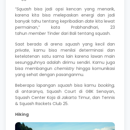
“
Squash
bisa jadi opsi kencan yang menarik,
karena kita bisa melepaskan energi dan jadi
banyak tahu tentang kepribadian
date
kita lewat
permainan,” kata Prabhandhari, 23
tahun
member
Tinder dari Bali tentang squash.
Saat berada di arena
squash
yang kecil dan
private
, kamu bisa menilai determinasi dan
ketelatenan satu sama lain karena lawan main
sesungguhnya adalah dirimu sendiri. Kamu juga
bisa membangun
chemistry
hingga komunikasi
yang sehat dengan pasanganmu.
Beberapa lapangan
squash
bisa kamu
booking,
di antaranya, Squash Court di GBK Senayan,
Squash Center Koja di Jakarta Timur, dan Tennis
& Squash Rackets Club 25.
Hiking