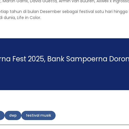
azer, Martin Garrix, David Guetta, Armin van Buuren, Axwell x Ingro
n setiap tahun di bulan Desember sebagai festival satu hari hing
dunia, Life in Color.
na Fest 2025, Bank Sampoerna Doro
dwp
festival musik