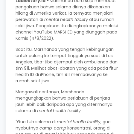
Ladiestory.id -
Marshanda baru saja membuat
pengakuan bahwa selama dirinya dikabarkan
hilang di Amerika Serikat, ia ternyata menjalani
perawatan di
mental health facility
atau rumah
sakit jiwa. Pengakuan itu diungkapkannya melalui
channel YouTube MARSHED yang diunggah pada
Kamis (4/8/2022).
Saat itu, Marshanda yang tengah kebingungan
untuk pulang ke tempat tinggalnya saat di Los
Angeles, tiba-tiba dijemput oleh ambulance dan
tim 911. Melihat obat-obatan yang ada pada fitur
health ID di iPhone, tim 911 membawanya ke
rumah sakit jiwa.
Mengawali ceritanya, Marshanda
mengungkapkan bahwa perlakuan di penjara
jauh lebih baik daripada apa yang diterimanya
selama di
mental health facility
.
"Gue tuh selama di
mental health facility
, gue
nyebutnya
camp
,
camp
konsentrasi, orang di