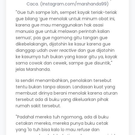
Caca. (Instagram.com/marshanda99)
"Gue tuh sampe loh, sempet kayak teriak-teriak
gue bilang ‘gue menolak untuk minum obat ini,
karena gue mau menggunakan hak asasi
manusia gue untuk melawan perintah kalian
semua’, pas gue ngomong gitu tangan gue
dikebelakangin, dijatohin ke kasur karena gue
dianggap udah
over reactive
dan gue dijatohin
ke kasurnya tuh bukan yang kasar gitu ya, kayak
sama cowok dan cewek, sampe gue disuntik,"
jelas Marshanda.
Ia sendiri menambahkan, penolakan tersebut
tentu bukan tanpa alasan. Landasan kuat yang
membuat dirinya berani menolak karena aturan
tersebut ada di buku yang dikeluarkan pihak
rumah sakit tersebut.
"Padahal mereka tuh ngomong, ada di buku
cetakan mereka, mereka punya buku cetak
yang 'lo tuh bisa kalo lo mau
refuse
dan