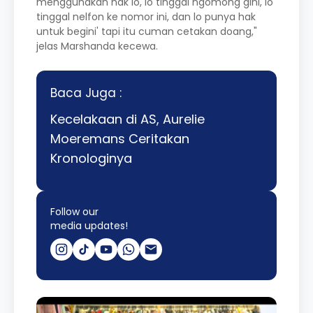
menggunakan hak lo, lo tinggal ngomong gini, lo
tinggal nelfon ke nomor ini, dan lo punya hak
untuk begini' tapi itu cuman cetakan doang,"
jelas Marshanda kecewa.
Baca Juga :
Kecelakaan di AS, Aurelie
Moeremans Ceritakan
Kronologinya
Follow our
media updates!