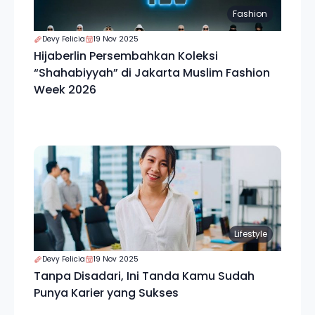
Fashion
Devy Felicia
19 Nov 2025
Hijaberlin Persembahkan Koleksi
“Shahabiyyah” di Jakarta Muslim Fashion
Week 2026
Lifestyle
Devy Felicia
19 Nov 2025
Tanpa Disadari, Ini Tanda Kamu Sudah
Punya Karier yang Sukses