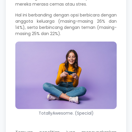
mereka merasa cemas atau stres.
Hal ini berbanding dengan opsi berbicara dengan
anggota keluarga (masing-masing 26% dan
14%), serta berbincang dengan teman (masing-
masing 25% dan 22%).
TotallyAwesome. (Special)