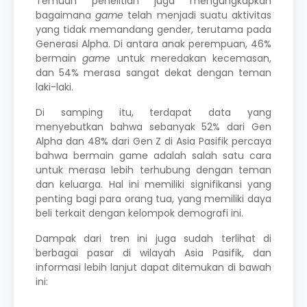
Temuan penelitian juga mengungkapkan
bagaimana
game
telah menjadi suatu aktivitas
yang tidak memandang gender, terutama pada
Generasi Alpha. Di antara anak perempuan, 46%
bermain
game
untuk meredakan kecemasan,
dan 54% merasa sangat dekat dengan teman
laki-laki.
Di samping itu, terdapat data yang
menyebutkan bahwa sebanyak 52% dari Gen
Alpha dan 48% dari Gen Z di Asia Pasifik percaya
bahwa bermain game adalah salah satu cara
untuk merasa lebih terhubung dengan teman
dan keluarga. Hal ini memiliki signifikansi yang
penting bagi para orang tua, yang memiliki daya
beli terkait dengan kelompok demografi ini.
Dampak dari tren ini juga sudah terlihat di
berbagai pasar di wilayah Asia Pasifik, dan
informasi lebih lanjut dapat ditemukan di bawah
ini: