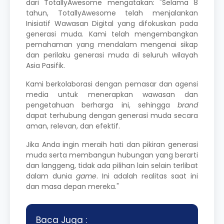
dari TotallyAwesome mengatakan: "Selama 8
tahun, TotallyAwesome telah menjalankan
Inisiatif Wawasan Digital yang difokuskan pada
generasi muda. Kami telah mengembangkan
pemahaman yang mendalam mengenai sikap
dan perilaku generasi muda di seluruh wilayah
Asia Pasifik.
Kami berkolaborasi dengan pemasar dan agensi
media untuk menerapkan wawasan dan
pengetahuan berharga ini, sehingga
brand
dapat terhubung dengan generasi muda secara
aman, relevan, dan efektif.
Jika Anda ingin meraih hati dan pikiran generasi
muda serta membangun hubungan yang berarti
dan langgeng, tidak ada pilihan lain selain terlibat
dalam dunia
game
. Ini adalah realitas saat ini
dan masa depan mereka."
Baca Juga :