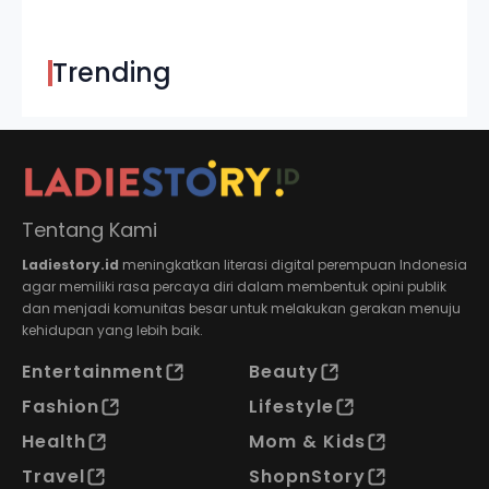
Trending
Tentang Kami
Ladiestory.id
meningkatkan literasi digital perempuan Indonesia
agar memiliki rasa percaya diri dalam membentuk opini publik
dan menjadi komunitas besar untuk melakukan gerakan menuju
kehidupan yang lebih baik.
Entertainment
Beauty
Fashion
Lifestyle
Health
Mom & Kids
Travel
ShopnStory