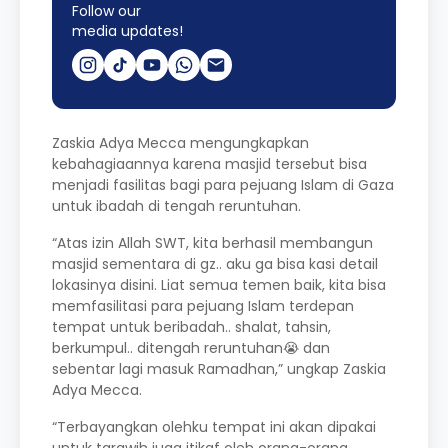
Follow our
media updates!
Zaskia Adya Mecca mengungkapkan
kebahagiaannya karena masjid tersebut bisa
menjadi fasilitas bagi para pejuang Islam di Gaza
untuk ibadah di tengah reruntuhan.
“Atas izin Allah SWT, kita berhasil membangun
masjid sementara di gz.. aku ga bisa kasi detail
lokasinya disini. Liat semua temen baik, kita bisa
memfasilitasi para pejuang Islam terdepan
tempat untuk beribadah.. shalat, tahsin,
berkumpul.. ditengah reruntuhan😭 dan
sebentar lagi masuk Ramadhan,” ungkap Zaskia
Adya Mecca.
“Terbayangkan olehku tempat ini akan dipakai
untuk tarawih juga itikaf oleh orang-orang