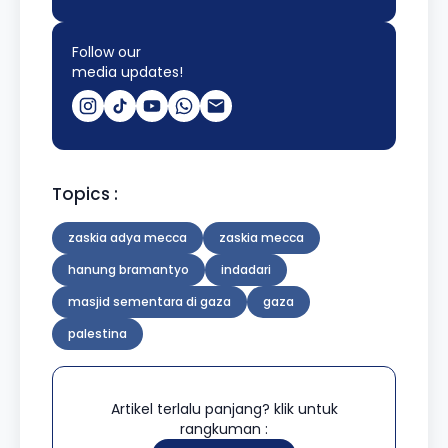
Follow our
media updates!
Topics :
zaskia adya mecca
zaskia mecca
hanung bramantyo
indadari
masjid sementara di gaza
gaza
palestina
Artikel terlalu panjang? klik untuk
rangkuman :