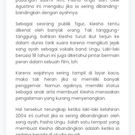
pasangan suami istri,
Pasha Ungu
dan Okie
Agustina ini mengaku jika ia sering dibanding-
bandingkan dengan ayahnya.
Sebagai seorang publik figur, Kiesha tentu
dikenal oleh banyak orang. Tak tanggung-
tanggung, bahkan Kiesha turut ikut terjun ke
dalam dunia tarik suara karena mengikuti jejak
sang ayah sebagai vokalis band Ungu. Laki-laki
berusia 18 tahun ini juga diketahui pintar bermain
peran dalam sebuah film, loh.
Karena wajahnya sering tampil di layar kaca,
maka tak heran jika ia memiliki banyak
penggemar. Namun agaknya, memiliki status
sebagai anak artis membuat Kiesha merasakan
pengalaman yang kurang menyenangkan.
Hal tersebut terungkap ketika laki-laki kelahiran
2004 ini curhat jika ia sering dibandingkan oleh
sang ayah,
Pasha Ungu
. Salah satu tempat yang
membuat Kiesha dibandingkan adalah ketika ia
sedang berada di studio musik.