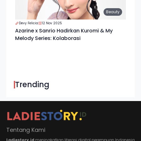
Beauty
Devy Felicia
12 Nov 2025
Azarine x Sanrio Hadirkan Kuromi & My
Melody Series: Kolaborasi
Trending
Tentang Kami
Ladiestory.id
meningkatkan literasi digital perempuan Indonesia