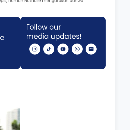
nepis, namun Nathalie mengatakan bahwa
Follow our
media updates!
le