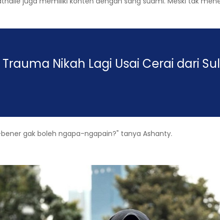
thalie juga memiliki konten dengan sang suami. Meski tak me
Trauma Nikah Lagi Usai Cerai dari Su
-bener gak boleh ngapa-ngapain?" tanya Ashanty.