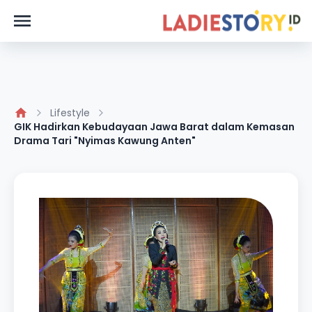
Lifestyle
GIK Hadirkan Kebudayaan Jawa Barat dalam Kemasan
Drama Tari "Nyimas Kawung Anten"