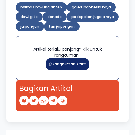
nyimas kawung anten
galeri indonesia kaya
dewi gita
denada
padepokan jugala raya
jaipongan
tari jaipongan
Artikel terlalu panjang? klik untuk
rangkuman :
Rangkuman Artikel
Bagikan Artikel