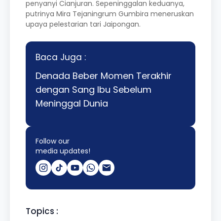
penyanyi Cianjuran. Sepeninggalan keduanya,
putrinya Mira Tejaningrum Gumbira meneruskan
upaya pelestarian tari Jaipongan.
Baca Juga :
Denada Beber Momen Terakhir
dengan Sang Ibu Sebelum
Meninggal Dunia
Follow our
media updates!
Topics :