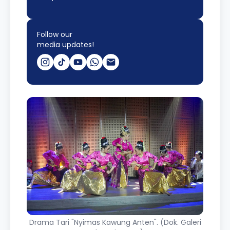
Follow our
media updates!
Drama Tari "Nyimas Kawung Anten". (Dok. Galeri