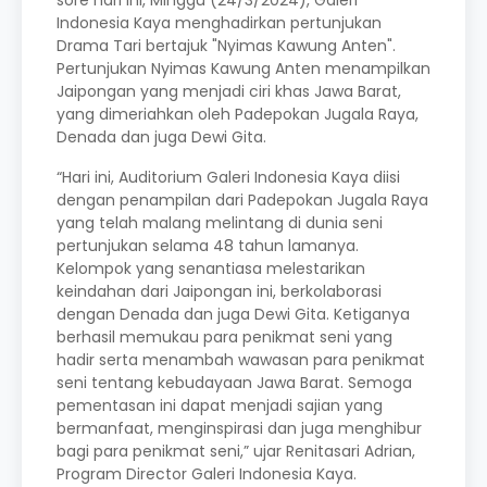
Indonesia Kaya menghadirkan pertunjukan
Drama Tari bertajuk "Nyimas Kawung Anten".
Pertunjukan Nyimas Kawung Anten menampilkan
Jaipongan yang menjadi ciri khas Jawa Barat,
yang dimeriahkan oleh Padepokan Jugala Raya,
Denada dan juga Dewi Gita.
“Hari ini, Auditorium Galeri Indonesia Kaya diisi
dengan penampilan dari Padepokan Jugala Raya
yang telah malang melintang di dunia seni
pertunjukan selama 48 tahun lamanya.
Kelompok yang senantiasa melestarikan
keindahan dari Jaipongan ini, berkolaborasi
dengan Denada dan juga Dewi Gita. Ketiganya
berhasil memukau para penikmat seni yang
hadir serta menambah wawasan para penikmat
seni tentang kebudayaan Jawa Barat. Semoga
pementasan ini dapat menjadi sajian yang
bermanfaat, menginspirasi dan juga menghibur
bagi para penikmat seni,” ujar Renitasari Adrian,
Program Director Galeri Indonesia Kaya.