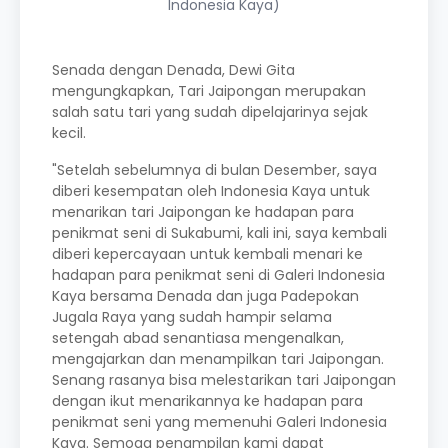
Indonesia Kaya)
Senada dengan Denada, Dewi Gita
mengungkapkan, Tari Jaipongan merupakan
salah satu tari yang sudah dipelajarinya sejak
kecil.
"Setelah sebelumnya di bulan Desember, saya
diberi kesempatan oleh Indonesia Kaya untuk
menarikan tari Jaipongan ke hadapan para
penikmat seni di Sukabumi, kali ini, saya kembali
diberi kepercayaan untuk kembali menari ke
hadapan para penikmat seni di Galeri Indonesia
Kaya bersama Denada dan juga Padepokan
Jugala Raya yang sudah hampir selama
setengah abad senantiasa mengenalkan,
mengajarkan dan menampilkan tari Jaipongan.
Senang rasanya bisa melestarikan tari Jaipongan
dengan ikut menarikannya ke hadapan para
penikmat seni yang memenuhi Galeri Indonesia
Kaya. Semoga penampilan kami dapat