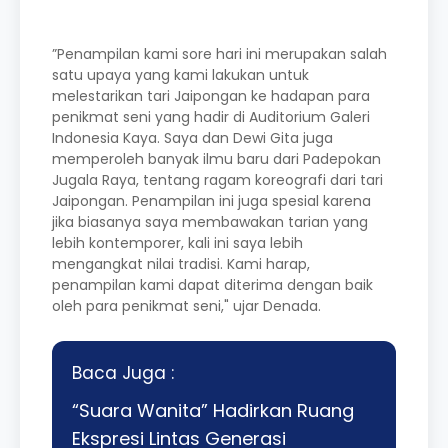
”Penampilan kami sore hari ini merupakan salah
satu upaya yang kami lakukan untuk
melestarikan tari Jaipongan ke hadapan para
penikmat seni yang hadir di Auditorium Galeri
Indonesia Kaya. Saya dan Dewi Gita juga
memperoleh banyak ilmu baru dari Padepokan
Jugala Raya, tentang ragam koreografi dari tari
Jaipongan. Penampilan ini juga spesial karena
jika biasanya saya membawakan tarian yang
lebih kontemporer, kali ini saya lebih
mengangkat nilai tradisi. Kami harap,
penampilan kami dapat diterima dengan baik
oleh para penikmat seni," ujar Denada.
Baca Juga :
“Suara Wanita” Hadirkan Ruang
Ekspresi Lintas Generasi