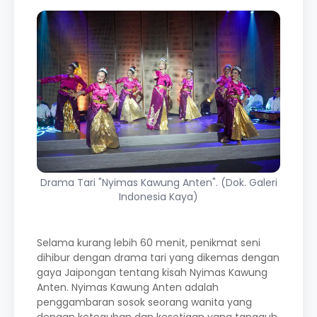
Drama Tari "Nyimas Kawung Anten". (Dok. Galeri
Indonesia Kaya)
Selama kurang lebih 60 menit, penikmat seni
dihibur dengan drama tari yang dikemas dengan
gaya Jaipongan tentang kisah Nyimas Kawung
Anten. Nyimas Kawung Anten adalah
penggambaran sosok seorang wanita yang