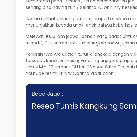
Sementara pada “Besties”, tema persahabatan jadi 
senang bisa having fun / Selama ku with my bestie
“Kami melihat peluang untuk memperkenalkan nilai t
menunjukkan kepada anak-anak bahwa keberhasilan bi
Melewati 1000 jam jadwal latihan yang padat untuk 
suportif, Glitter siap untuk melangkah mewujudkan 
Perilisan “We Are Glitter” turut dilengkapi dengan 
tersebut, karakter masing-masing anggota grup diga
untuk Mia. EP terbaru Glitter, “We Are Glitter”, suda
Youtube resmi Trinity Optima Production
Baca Juga :
Resep Tumis Kangkung Sambal