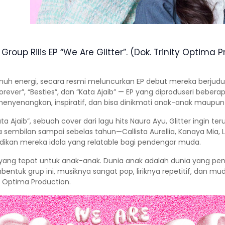
l Group Rilis EP “We Are Glitter”. (Dok. Trinity Optima 
 penuh energi, secara resmi meluncurkan EP debut mereka berjudu
z Forever”, “Besties”, dan “Kata Ajaib” — EP yang diproduseri bebe
 menyenangkan, inspiratif, dan bisa dinikmati anak-anak maupun
a Ajaib”, sebuah cover dari lagu hits Naura Ayu, Glitter ingin
 sembilan sampai sebelas tahun—Callista Aurellia, Kanaya Mia
ikan mereka idola yang relatable bagi pendengar muda.
 yang tepat untuk anak-anak. Dunia anak adalah dunia yang penu
uk grup ini, musiknya sangat pop, liriknya repetitif, dan mu
y Optima Production.