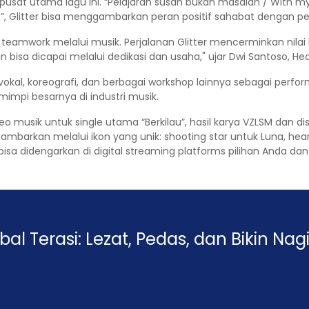
pusat utama lagu ini. “Pelajaran susah bukan masalah / With 
s”, Glitter bisa menggambarkan peran positif sahabat dengan pe
eamwork melalui musik. Perjalanan Glitter mencerminkan nilai k
sa dicapai melalui dedikasi dan usaha," ujar Dwi Santoso, Hea
vokal, koreografi, dan berbagai workshop lainnya sebagai perfo
mimpi besarnya di industri musik.
video musik untuk single utama “Berkilau”, hasil karya VZLSM da
mbarkan melalui ikon yang unik: shooting star untuk Luna, heart
h bisa didengarkan di digital streaming platforms pilihan Anda da
 Terasi: Lezat, Pedas, dan Bikin Nagi