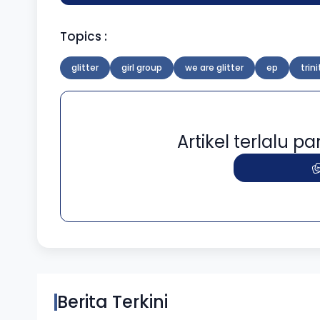
Topics :
glitter
girl group
we are glitter
ep
trini
Artikel terlalu 
Berita Terkini