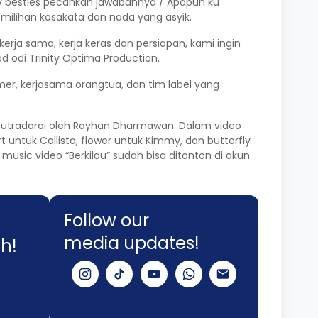
my besties pecahkan jawabannya / Apapun ku
milihan kosakata dan nada yang asyik.
erja sama, kerja keras dan persiapan, kami ingin
d odi Trinity Optima Production.
rmer, kerjasama orangtua, dan tim label yang
n disutradarai oleh Rayhan Dharmawan. Dalam video
 untuk Callista, flower untuk Kimmy, dan butterfly
n music video “Berkilau” sudah bisa ditonton di akun
Follow our
media updates!
h!