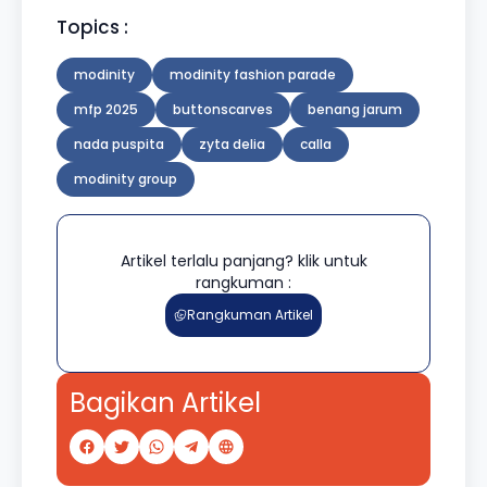
Topics :
modinity
modinity fashion parade
mfp 2025
buttonscarves
benang jarum
nada puspita
zyta delia
calla
modinity group
Artikel terlalu panjang? klik untuk
rangkuman :
Rangkuman Artikel
Bagikan Artikel