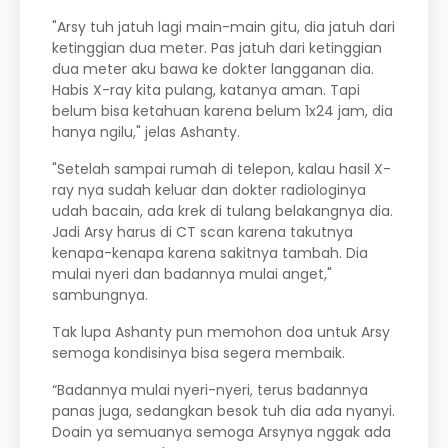
"Arsy tuh jatuh lagi main-main gitu, dia jatuh dari
ketinggian dua meter. Pas jatuh dari ketinggian
dua meter aku bawa ke dokter langganan dia.
Habis X-ray kita pulang, katanya aman. Tapi
belum bisa ketahuan karena belum 1x24 jam, dia
hanya ngilu," jelas Ashanty.
"Setelah sampai rumah di telepon, kalau hasil X-
ray nya sudah keluar dan dokter radiologinya
udah bacain, ada krek di tulang belakangnya dia.
Jadi Arsy harus di CT scan karena takutnya
kenapa-kenapa karena sakitnya tambah. Dia
mulai nyeri dan badannya mulai anget,"
sambungnya.
Tak lupa Ashanty pun memohon doa untuk Arsy
semoga kondisinya bisa segera membaik.
“Badannya mulai nyeri-nyeri, terus badannya
panas juga, sedangkan besok tuh dia ada nyanyi.
Doain ya semuanya semoga Arsynya nggak ada