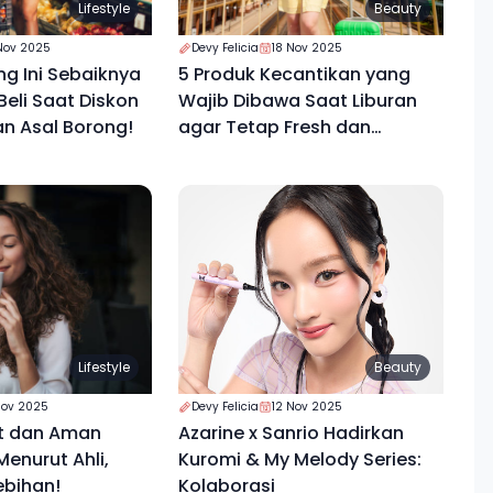
Lifestyle
Beauty
Nov 2025
Devy Felicia
18 Nov 2025
ng Ini Sebaiknya
5 Produk Kecantikan yang
eli Saat Diskon
Wajib Dibawa Saat Liburan
an Asal Borong!
agar Tetap Fresh dan
Percaya Diri
Lifestyle
Beauty
Nov 2025
Devy Felicia
12 Nov 2025
t dan Aman
Azarine x Sanrio Hadirkan
enurut Ahli,
Kuromi & My Melody Series:
ebihan!
Kolaborasi