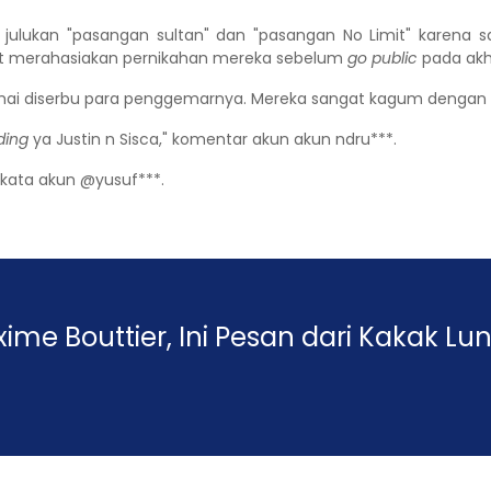
at julukan "pasangan sultan" dan "pasangan No Limit" karen
pat merahasiakan pernikahan mereka sebelum
go public
pada akhi
amai diserbu para penggemarnya. Mereka sangat kagum dengan s
ding
ya Justin n Sisca," komentar akun akun ndru***.
 kata akun @yusuf***.
ime Bouttier, Ini Pesan dari Kakak Lu