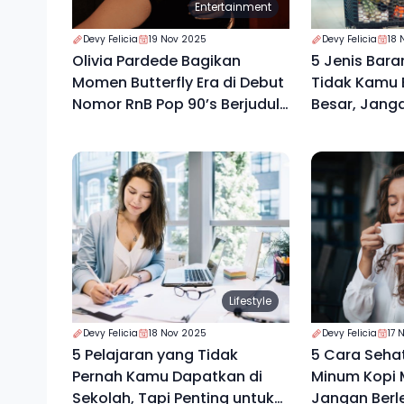
Entertainment
Devy Felicia
19 Nov 2025
Devy Felicia
18 
Olivia Pardede Bagikan
5 Jenis Bara
Momen Butterfly Era di Debut
Tidak Kamu B
Nomor RnB Pop 90’s Berjudul
Besar, Jang
“High”
Lifestyle
Devy Felicia
18 Nov 2025
Devy Felicia
17 
5 Pelajaran yang Tidak
5 Cara Seha
Pernah Kamu Dapatkan di
Minum Kopi M
Sekolah, Tapi Penting untuk
Jangan Berl