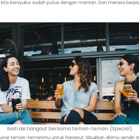
kita bersyukur sudah putus dengan mantan. Dan merasa berpisah 
Ilustrasi hangout bersama teman-teman. (Special)
 hubungi teman-temanmu untuk
hangout
. Sibukkan dirimu sendir