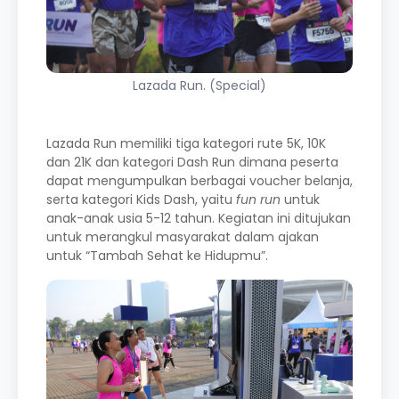
Lazada Run. (Special)
Lazada Run memiliki tiga kategori rute 5K, 10K
dan 21K dan kategori Dash Run dimana peserta
dapat mengumpulkan berbagai voucher belanja,
serta kategori Kids Dash, yaitu
fun run
untuk
anak-anak usia 5-12 tahun. Kegiatan ini ditujukan
untuk merangkul masyarakat dalam ajakan
untuk “Tambah Sehat ke Hidupmu”.