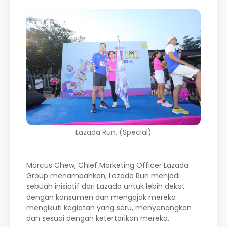
Lazada Run. (Special)
Marcus Chew, Chief Marketing Officer Lazada
Group menambahkan, Lazada Run menjadi
sebuah inisiatif dari Lazada untuk lebih dekat
dengan konsumen dan mengajak mereka
mengikuti kegiatan yang seru, menyenangkan
dan sesuai dengan ketertarikan mereka.