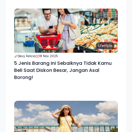
Lifestyle
Devy Felicia
18 Nov 2025
5 Jenis Barang Ini Sebaiknya Tidak Kamu
Beli Saat Diskon Besar, Jangan Asal
Borong!