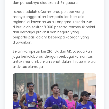
dan puncaknya diadakan di Singapura.
Lazada adalah eCommerce pelopor yang
menyelenggarakan kompetisi lari berskala
regional di kawasan Asia Tenggara. Lazada Run
diikuti oleh sekitar 8.000 peserta termasuk pelari
dari berbagai provinsi dan negara yang
berpartisipasi dalam beberapa kategori yang
ditawarkan.
Selain kompetisi lari 21K, 10K dan 5K, Lazada Run
juga berkolaborasi dengan berbagai komunitas
untuk menambahkan sehat dalam hidup melalui
aktivitas olahraga.