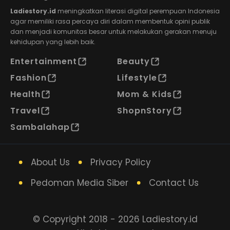
Ladiestory.id
meningkatkan literasi digital perempuan Indonesia
agar memiliki rasa percaya diri dalam membentuk opini publik
dan menjadi komunitas besar untuk melakukan gerakan menuju
kehidupan yang lebih baik.
Entertainment
Beauty
Fashion
Lifestyle
Health
Mom & Kids
Travel
ShopnStory
Sambalahap
About Us
Privacy Policy
Pedoman Media Siber
Contact Us
© Copyright 2018 - 2026 Ladiestory.id