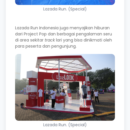
Lazada Run. (Special)
Lazada Run Indonesia juga menyajikan hiburan
dari Project Pop dan berbagai pengalaman seru
di area sekitar
track
lari yang bisa dinikmati oleh
para peserta dan pengunjung.
Lazada Run. (Special)