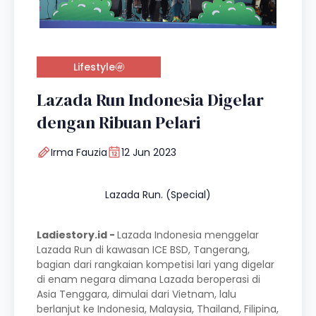
Lifestyle
Lazada Run Indonesia Digelar
dengan Ribuan Pelari
Irma Fauzia
12 Jun 2023
Lazada Run. (Special)
Ladiestory.id -
Lazada Indonesia menggelar
Lazada Run di kawasan ICE BSD, Tangerang,
bagian dari rangkaian kompetisi lari yang digelar
di enam negara dimana Lazada beroperasi di
Asia Tenggara, dimulai dari Vietnam, lalu
berlanjut ke Indonesia, Malaysia, Thailand, Filipina,