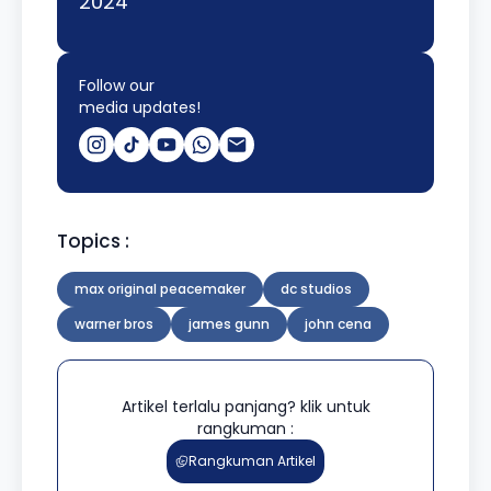
2024
Follow our
media updates!
Topics :
max original peacemaker
dc studios
warner bros
james gunn
john cena
Artikel terlalu panjang? klik untuk
rangkuman :
Rangkuman Artikel