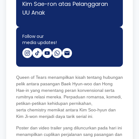
Kim Sae-ron atas Pelanggaran
UU Anak
Follow our
media updates!
Queen of Tears menampilkan kisah tentang hubungan
pelik antara pasangan Baek Hyun-woo dan Hong
Hae-in yang menentang peran konvensional serta
rumitnya relasi mereka. Perpaduan romansa, komedi,
petikan-petikan kehidupan pernikahan,
serta chemistry memikat antara Kim Soo-hyun dan
Kim Ji-won menjadi daya tarik serial ini.
Poster dan video trailer yang diluncurkan pada hari ini
menampilkan cuplikan perjalanan sang pasangan dan