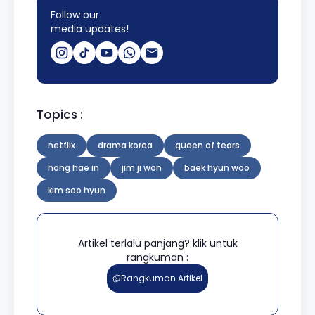
Follow our
media updates!
Topics :
netflix
drama korea
queen of tears
hong hae in
jim ji won
baek hyun woo
kim soo hyun
Artikel terlalu panjang? klik untuk
rangkuman :
Rangkuman Artikel