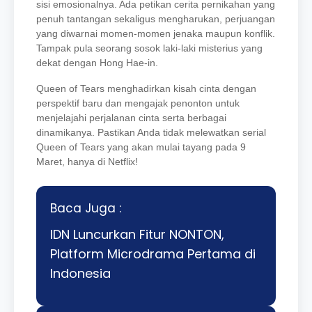
sisi emosionalnya. Ada petikan cerita pernikahan yang
penuh tantangan sekaligus mengharukan, perjuangan
yang diwarnai momen-momen jenaka maupun konflik.
Tampak pula seorang sosok laki-laki misterius yang
dekat dengan Hong Hae-in.
Queen of Tears menghadirkan kisah cinta dengan
perspektif baru dan mengajak penonton untuk
menjelajahi perjalanan cinta serta berbagai
dinamikanya. Pastikan Anda tidak melewatkan serial
Queen of Tears yang akan mulai tayang pada 9
Maret, hanya di Netflix!
Baca Juga :
IDN Luncurkan Fitur NONTON,
Platform Microdrama Pertama di
Indonesia