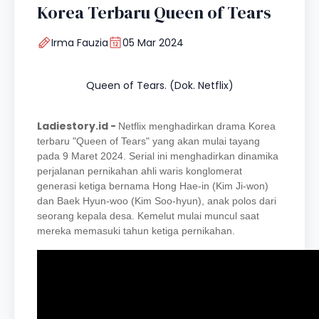
Korea Terbaru Queen of Tears
Irma Fauzia
05 Mar 2024
Queen of Tears. (Dok. Netflix)
Ladiestory.id -
Netflix menghadirkan drama Korea
terbaru "
Queen of Tears
" yang akan mulai tayang
pada 9 Maret 2024. Serial ini menghadirkan dinamika
perjalanan pernikahan ahli waris konglomerat
generasi ketiga bernama Hong Hae-in (Kim Ji-won)
dan Baek Hyun-woo (Kim Soo-hyun), anak polos dari
seorang kepala desa. Kemelut mulai muncul saat
mereka memasuki tahun ketiga pernikahan.