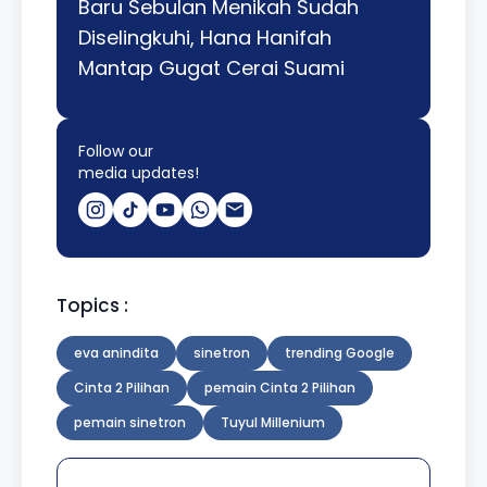
Baru Sebulan Menikah Sudah
Diselingkuhi, Hana Hanifah
Mantap Gugat Cerai Suami
Follow our
media updates!
Topics :
eva anindita
sinetron
trending Google
Cinta 2 Pilihan
pemain Cinta 2 Pilihan
pemain sinetron
Tuyul Millenium