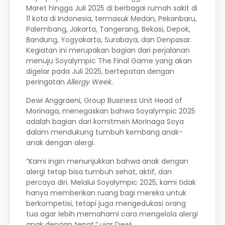
Maret hingga Juli 2025 di berbagai rumah sakit di
11 kota di Indonesia, termasuk Medan, Pekanbaru,
Palembang, Jakarta, Tangerang, Bekasi, Depok,
Bandung, Yogyakarta, Surabaya, dan Denpasar.
Kegiatan ini merupakan bagian dari perjalanan
menuju Soyalympic The Final Game yang akan
digelar pada Juli 2025, bertepatan dengan
peringatan
Allergy Week
.
Dewi Anggraeni, Group Business Unit Head of
Morinaga, menegaskan bahwa Soyalympic 2025
adalah bagian dari komitmen Morinaga Soya
dalam mendukung tumbuh kembang anak-
anak dengan alergi.
“Kami ingin menunjukkan bahwa anak dengan
alergi tetap bisa tumbuh sehat, aktif, dan
percaya diri. Melalui Soyalympic 2025, kami tidak
hanya memberikan ruang bagi mereka untuk
berkompetisi, tetapi juga mengedukasi orang
tua agar lebih memahami cara mengelola alergi
anak dengan tepat,” ujar Dewi.