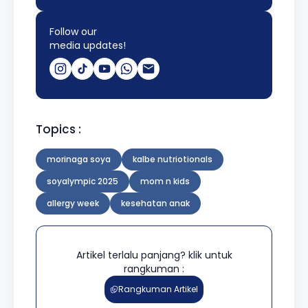
Follow our
media updates!
Topics :
morinaga soya
kalbe nutriotionals
soyalympic 2025
mom n kids
allergy week
kesehatan anak
Artikel terlalu panjang? klik untuk
rangkuman :
Rangkuman Artikel