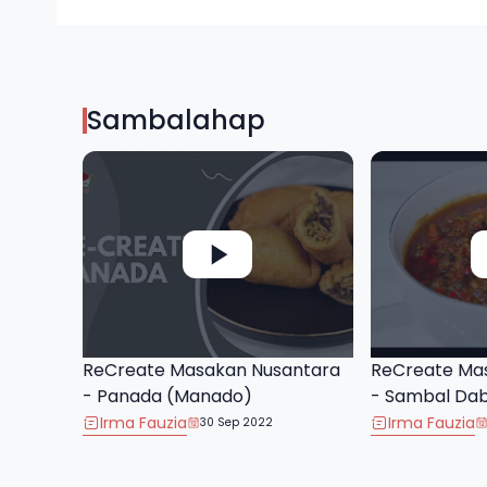
Sambalahap
ReCreate Masakan Nusantara
ReCreate Ma
- Panada (Manado)
- Sambal Da
Irma Fauzia
Irma Fauzia
30 Sep 2022