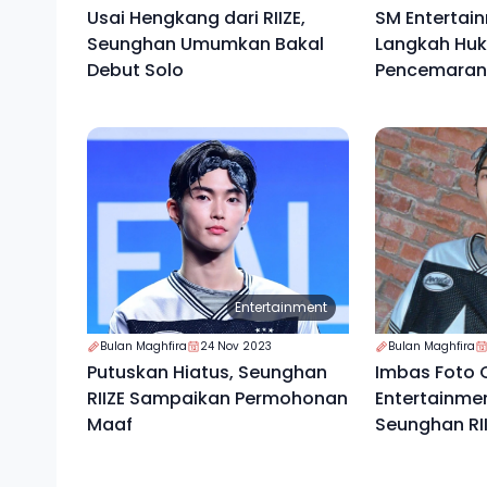
Usai Hengkang dari RIIZE,
SM Entertai
Seunghan Umumkan Bakal
Langkah Hu
Debut Solo
Pencemaran 
Entertainment
Bulan Maghfira
24 Nov 2023
Bulan Maghfira
Putuskan Hiatus, Seunghan
Imbas Foto 
RIIZE Sampaikan Permohonan
Entertainm
Maaf
Seunghan RII