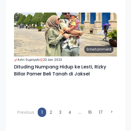
Entertainment
Astri Supriyati
23 Jan 2023
Dituding Numpang Hidup ke Lesti, Rizky
Billar Pamer Beli Tanah di Jaksel
(current)
Previous
1
2
3
4
...
16
17