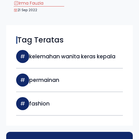
Irma Fauzia
21 Sep 2022
Tag Teratas
#
kelemahan wanita keras kepala
#
permainan
#
fashion