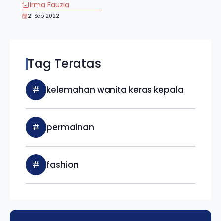
Irma Fauzia
21 Sep 2022
Tag Teratas
#
kelemahan wanita keras kepala
#
permainan
#
fashion