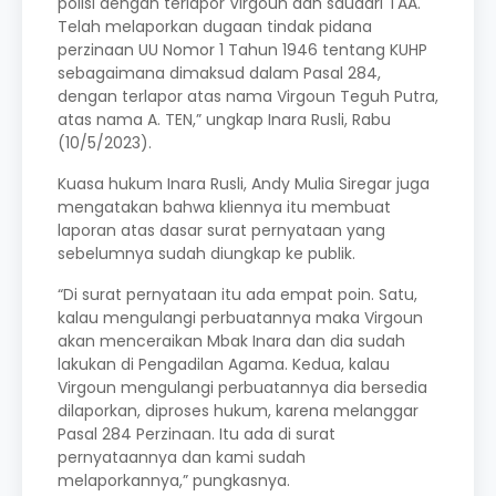
polisi dengan terlapor Virgoun dan saudari TAA.
Telah melaporkan dugaan tindak pidana
perzinaan UU Nomor 1 Tahun 1946 tentang KUHP
sebagaimana dimaksud dalam Pasal 284,
dengan terlapor atas nama Virgoun Teguh Putra,
atas nama A. TEN,” ungkap Inara Rusli, Rabu
(10/5/2023).
Kuasa hukum Inara Rusli, Andy Mulia Siregar juga
mengatakan bahwa kliennya itu membuat
laporan atas dasar surat pernyataan yang
sebelumnya sudah diungkap ke publik.
“Di surat pernyataan itu ada empat poin. Satu,
kalau mengulangi perbuatannya maka Virgoun
akan menceraikan Mbak Inara dan dia sudah
lakukan di Pengadilan Agama. Kedua, kalau
Virgoun mengulangi perbuatannya dia bersedia
dilaporkan, diproses hukum, karena melanggar
Pasal 284 Perzinaan. Itu ada di surat
pernyataannya dan kami sudah
melaporkannya,” pungkasnya.