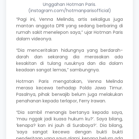
Unggahan Hotman Paris.
(instagram.com/hotmanparisofficial)
“Pagi ini, Venna Melinda, artis sekaligus juga
mantan anggota DPR yang sedang berbaring di
rumah sakit menelepon saya,” ujar Hotman Paris
dalam videonya.
“D
ia menceritakan hidungnya yang berdarah-
darah dan sekarang dia merasakan ada
kesakitan di tulang rusuknya dan dia dalam
keadaan sangat lemas,” sambungnya.
Hotman Paris mengatakan, Venna Melinda
merasa kecewa terhadap Polda Jawa Timur.
Pasalnya, pihak berwajib belum juga melakukan
penahanan kepada terlapor, Ferry Irawan.
“Dia sambil menangis bertanya kepada saya,
‘mau nggak jadi kuasa hukum ku?’. Saya bilang,
‘kenapa? kan ini jauh di Surabaya?’. Dia bilang,
‘saya sangat kecewa dengan bukti bukti
penderitaan yang saya alami, kenapa belum ada