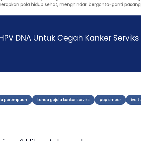
nerapkan pola hidup sehat, menghindari bergonta-ganti pasang
HPV DNA Untuk Cegah Kanker Serviks
da perempuan
tanda gejala kanker serviks
pap smear
iva t