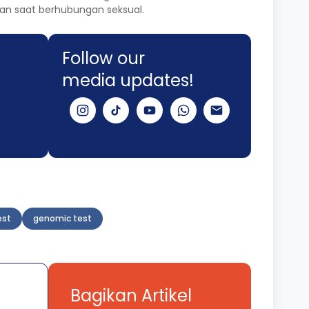
an saat berhubungan seksual.
Follow our
media updates!
est
genomic test
Bagikan Artikel