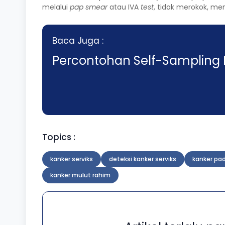
melalui
pap smear
atau IVA
test
, tidak merokok, me
Baca Juga :
Percontohan Self-Sampling 
Topics :
kanker serviks
deteksi kanker serviks
kanker pa
kanker mulut rahim