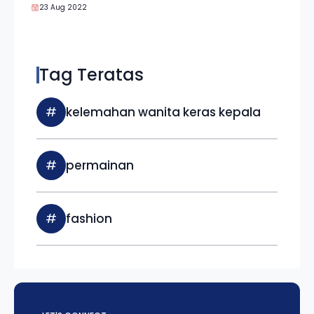
23 Aug 2022
Tag Teratas
#
kelemahan wanita keras kepala
#
permainan
#
fashion