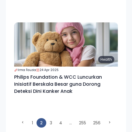
Health
Irma Fauzia
24 Apr 2025
Philips Foundation & WCC Luncurkan
Inisiatif Berskala Besar guna Dorong
Deteksi Dini Kanker Anak
(current)
1
2
3
4
...
255
256