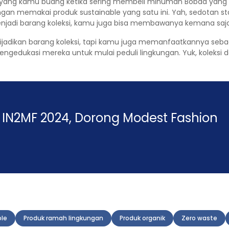
 yang kamu buang ketika sering membeli minuman Bobaa yang lag
ngan memakai produk sustainable yang satu ini. Yah, sedotan sta
enjadi barang koleksi, kamu juga bisa membawanya kemana saja
dijadikan barang koleksi, tapi kamu juga memanfaatkannya seba
edukasi mereka untuk mulai peduli lingkungan. Yuk, koleksi d
IN2MF 2024, Dorong Modest Fashion
ble
Produk ramah lingkungan
Produk organik
Zero waste