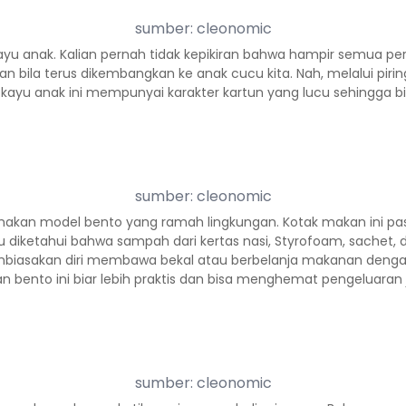
sumber: cleonomic
kayu anak. Kalian pernah tidak kepikiran bahwa hampir semua pe
ukan bila terus dikembangkan ke anak cucu kita. Nah, melalui pir
ng kayu anak ini mempunyai karakter kartun yang lucu sehingga
sumber: cleonomic
 makan model bento yang ramah lingkungan. Kotak makan ini p
 diketahui bahwa sampah dari kertas nasi, Styrofoam, sachet, 
membiasakan diri membawa bekal atau berbelanja makanan denga
 bento ini biar lebih praktis dan bisa menghemat pengeluaran j
sumber: cleonomic