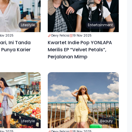
Lifestyle
Entertainment
Nov 2025
Devy Felicia
19 Nov 2025
ri, Ini Tanda
Kwartet Indie Pop YONLAPA
Punya Karier
Merilis EP “Velvet Petals”,
Perjalanan Mimp
Lifestyle
Beauty
Nov 2025
Devy Felicia
18 Nov 2025