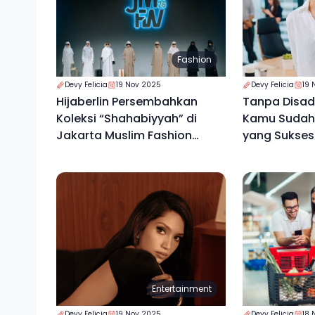
Fashion
Devy Felicia
19 Nov 2025
Devy Felicia
19 
Hijaberlin Persembahkan
Tanpa Disada
Koleksi “Shahabiyyah” di
Kamu Sudah 
Jakarta Muslim Fashion
yang Sukses
Week 2026
Entertainment
Devy Felicia
19 Nov 2025
Devy Felicia
18 