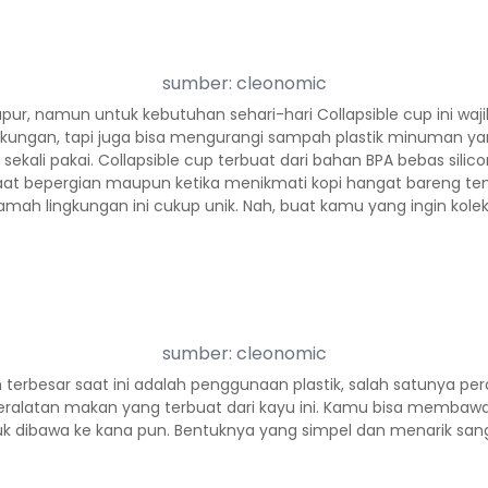
sumber: cleonomic
apur, namun untuk kebutuhan sehari-hari Collapsible cup ini waji
kungan, tapi juga bisa mengurangi sampah plastik minuman yang
ang sekali pakai. Collapsible cup terbuat dari bahan BPA bebas
aat bepergian maupun ketika menikmati kopi hangat bareng te
h lingkungan ini cukup unik. Nah, buat kamu yang ingin koleks
sumber: cleonomic
besar saat ini adalah penggunaan plastik, salah satunya perala
alatan makan yang terbuat dari kayu ini. Kamu bisa membawany
tuk dibawa ke kana pun. Bentuknya yang simpel dan menarik san