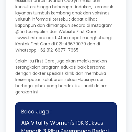
eksklusif untuk layanan ObGyn mulai dari
konsultasi hingga beberapa tindakan, termasuk
layanan tumbuh kembang anak dan vaksinasi.
Seluruh informasi tersebut dapat dilihat
kapanpun dan dimanapun secara di Instagram :
@firstcarepolim dan Website First Care
:
www.firstcare.co.id
. Atau dapat menghubungi
Kontak First Care di 021-48679079 dan di
Whatsapp +62 812-6677-7665
Selain itu First Care juga akan melaksanakan
serangkaian program edukasi baik bersama
dengan dokter spesialis klinik dan membuka
kesempatan kolaborasi seluas-luasnya dari
berbagai pihak yang hendak ikut andil dalam
gerakan ini.
Baca Juga :
AIA Vitality Women's 10K Sukses
Menarik 3 Ribu Perempuan Berlari